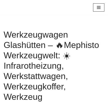
Zum
Inhalt
springen
Werkzeugwagen
Glashütten – 🔥Mephisto
Werkzeugwelt: ☀️
Infrarotheizung,
Werkstattwagen,
Werkzeugkoffer,
Werkzeug