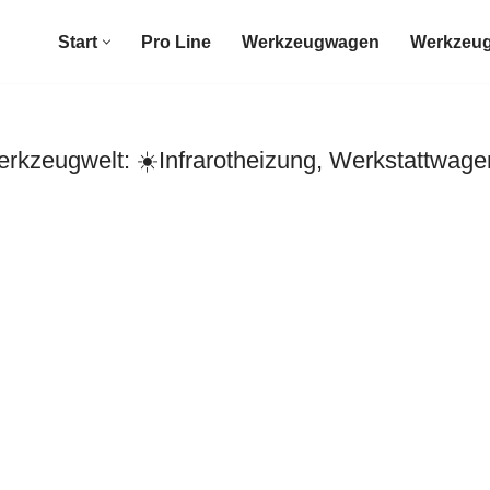
Start
Pro Line
Werkzeugwagen
Werkzeug
zeugwelt: ☀️Infrarotheizung, Werkstattwage