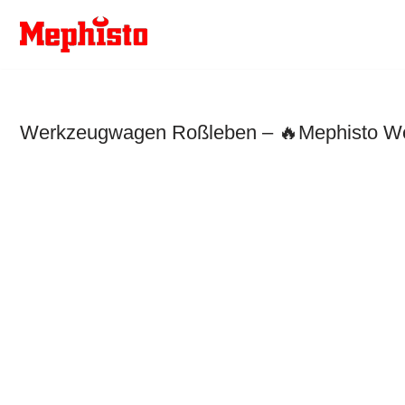
Zum
Inhalt
springen
Werkzeugwagen Roßleben – 🔥Mephisto Werk