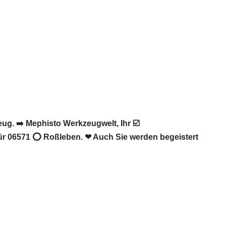
g. ➡️ Mephisto Werkzeugwelt, Ihr ☑️
ür 06571 ⭕ Roßleben. ❤ Auch Sie werden begeistert