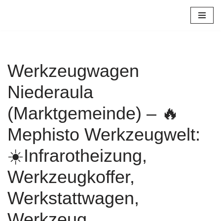
Zum
Inhalt
springen
Werkzeugwagen
Niederaula
(Marktgemeinde) – 🔥
Mephisto Werkzeugwelt:
☀️Infrarotheizung,
Werkzeugkoffer,
Werkstattwagen,
Werkzeug