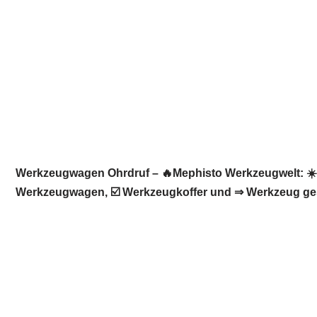
Werkzeugwagen Ohrdruf – 🔥Mephisto Werkzeugwelt: ☀️I
Werkzeugwagen, ☑️ Werkzeugkoffer und ⇒ Werkzeug gesuc