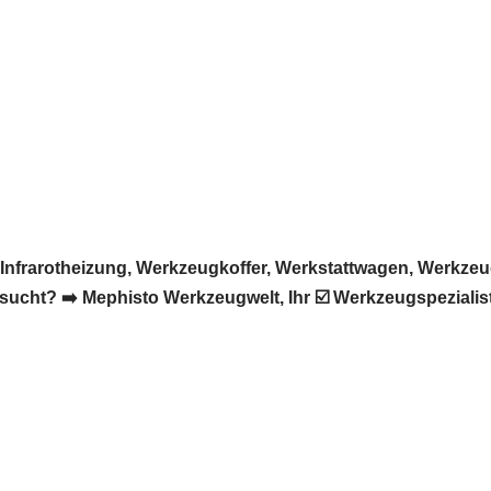
nfrarotheizung, Werkzeugkoffer, Werkstattwagen, Werkzeug
ht? ➡️ Mephisto Werkzeugwelt, Ihr ☑️ Werkzeugspezialist 