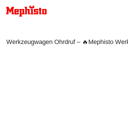
Zum
Inhalt
springen
Werkzeugwagen Ohrdruf – 🔥Mephisto Werkz