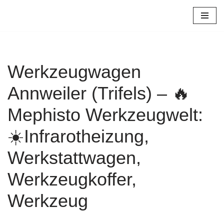
Zum
Inhalt
springen
Werkzeugwagen
Annweiler (Trifels) – 🔥
Mephisto Werkzeugwelt:
☀️Infrarotheizung,
Werkstattwagen,
Werkzeugkoffer,
Werkzeug