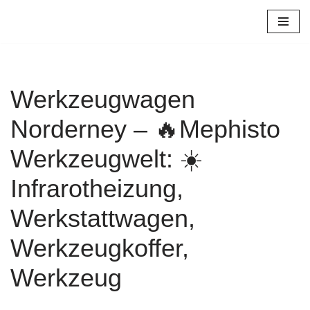
Zum
Inhalt
springen
Werkzeugwagen
Norderney – 🔥Mephisto
Werkzeugwelt: ☀️
Infrarotheizung,
Werkstattwagen,
Werkzeugkoffer,
Werkzeug