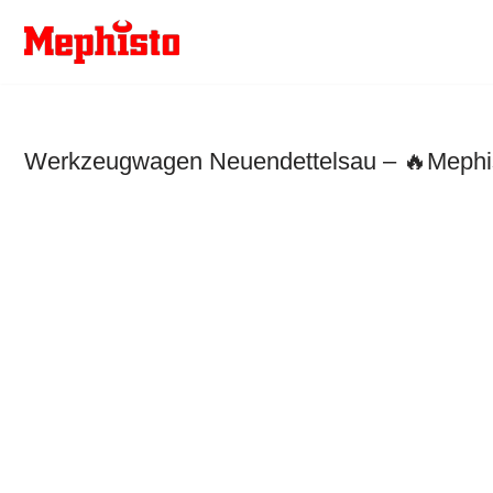
Zum
Inhalt
springen
Werkzeugwagen Neuendettelsau – 🔥Mephist