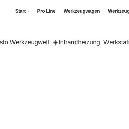
Start
Pro Line
Werkzeugwagen
Werkzeug
o Werkzeugwelt: ☀️Infrarotheizung, Werksta