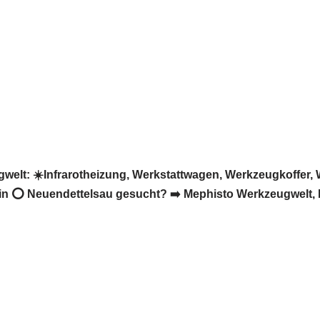
lt: ☀️Infrarotheizung, Werkstattwagen, Werkzeugkoffer, 
n ⭕ Neuendettelsau gesucht? ➡️ Mephisto Werkzeugwelt, I