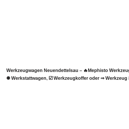
Werkzeugwagen Neuendettelsau – 🔥Mephisto Werkzeugwe
✺ Werkstattwagen, ☑️ Werkzeugkoffer oder ⇒ Werkzeug i