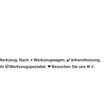
Werkzeug. Nach ⭐ Werkzeugwagen, ✔️ Infrarotheizung,
hr ☑️ Werkzeugspezialist. ❤ Besuchen Sie uns ✉ ✔.