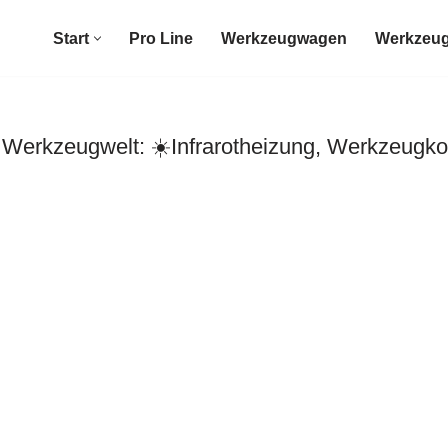
Start
Pro Line
Werkzeugwagen
Werkzeug
erkzeugwelt: ☀️Infrarotheizung, Werkzeugko