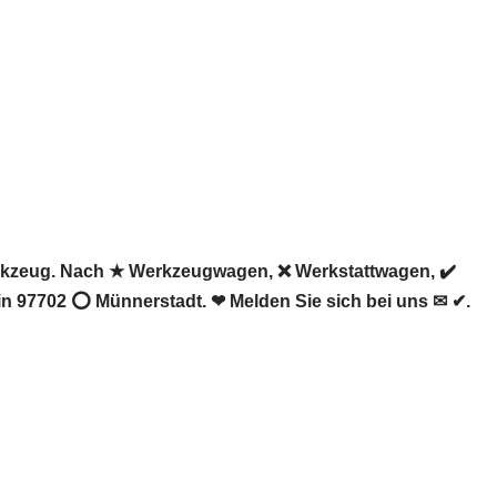
rkzeug. Nach ★ Werkzeugwagen, ❌ Werkstattwagen, ✔️
in 97702 ⭕ Münnerstadt. ❤ Melden Sie sich bei uns ✉ ✔.