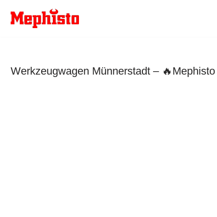
Zum
Inhalt
springen
Werkzeugwagen Münnerstadt – 🔥Mephisto W