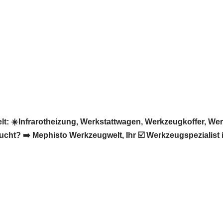
: ☀️Infrarotheizung, Werkstattwagen, Werkzeugkoffer, We
cht? ➡️ Mephisto Werkzeugwelt, Ihr ☑️ Werkzeugspezialist 