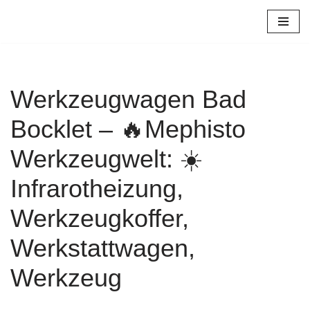
Zum
Inhalt
springen
Werkzeugwagen Bad
Bocklet – 🔥Mephisto
Werkzeugwelt: ☀️
Infrarotheizung,
Werkzeugkoffer,
Werkstattwagen,
Werkzeug