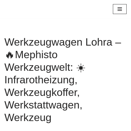
Zum
Inhalt
springen
Werkzeugwagen Lohra –
🔥Mephisto
Werkzeugwelt: ☀️
Infrarotheizung,
Werkzeugkoffer,
Werkstattwagen,
Werkzeug