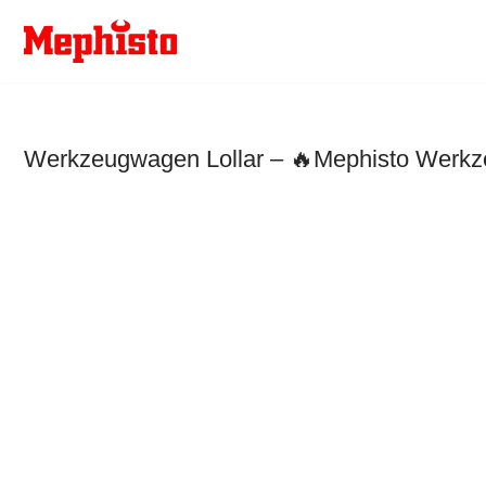
Zum
Inhalt
springen
Werkzeugwagen Lollar – 🔥Mephisto Werkze