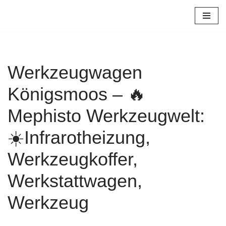
Zum
Inhalt
springen
Werkzeugwagen
Königsmoos – 🔥
Mephisto Werkzeugwelt:
☀️Infrarotheizung,
Werkzeugkoffer,
Werkstattwagen,
Werkzeug