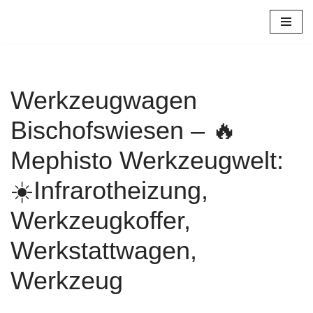
Zum
Inhalt
springen
Werkzeugwagen
Bischofswiesen – 🔥
Mephisto Werkzeugwelt:
☀️Infrarotheizung,
Werkzeugkoffer,
Werkstattwagen,
Werkzeug