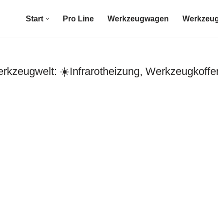
Start
Pro Line
Werkzeugwagen
Werkzeug
zeugwelt: ☀️Infrarotheizung, Werkzeugkoffe