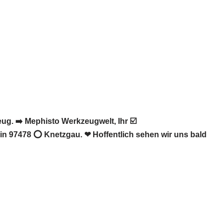
g. ➡️ Mephisto Werkzeugwelt, Ihr ☑️
in 97478 ⭕ Knetzgau. ❤ Hoffentlich sehen wir uns bald