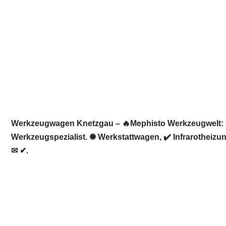
Werkzeugwagen Knetzgau – 🔥Mephisto Werkzeugwelt: ☀️I
Werkzeugspezialist. ✺ Werkstattwagen, ✔️ Infrarotheiz
✉ ✔.