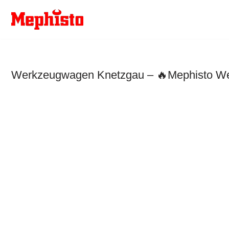
Zum
Inhalt
springen
Werkzeugwagen Knetzgau – 🔥Mephisto Werk