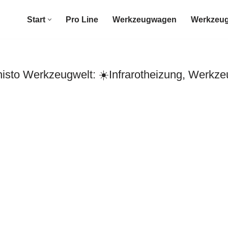
Start
Pro Line
Werkzeugwagen
Werkzeug
to Werkzeugwelt: ☀️Infrarotheizung, Werkze