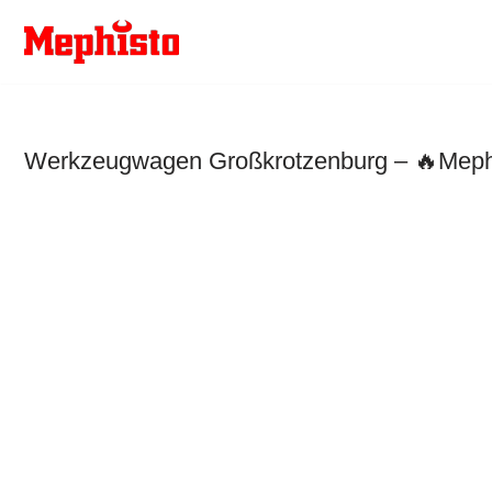
Zum
Inhalt
springen
Werkzeugwagen Großkrotzenburg – 🔥Mephis