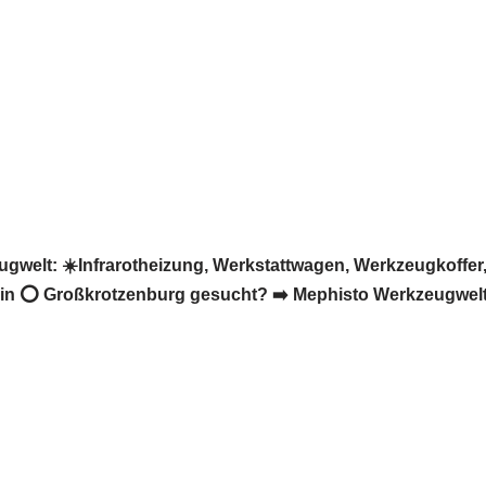
elt: ☀️Infrarotheizung, Werkstattwagen, Werkzeugkoffer,
 ⭕ Großkrotzenburg gesucht? ➡️ Mephisto Werkzeugwelt, Ih