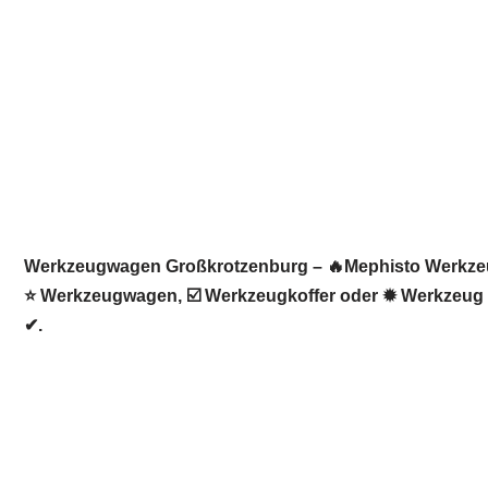
Werkzeugwagen Großkrotzenburg – 🔥Mephisto Werkzeugw
⭐ Werkzeugwagen, ☑️ Werkzeugkoffer oder ✹ Werkzeug in
✔.