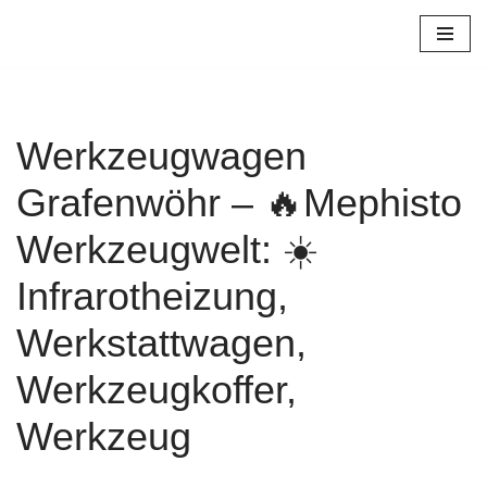
Zum
Inhalt
springen
Werkzeugwagen
Grafenwöhr – 🔥Mephisto
Werkzeugwelt: ☀️
Infrarotheizung,
Werkstattwagen,
Werkzeugkoffer,
Werkzeug