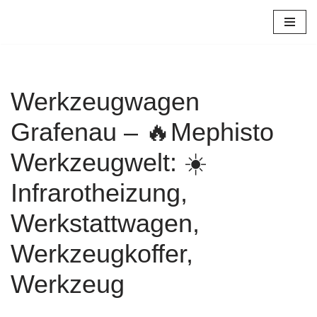
Zum
Inhalt
springen
Werkzeugwagen
Grafenau – 🔥Mephisto
Werkzeugwelt: ☀️
Infrarotheizung,
Werkstattwagen,
Werkzeugkoffer,
Werkzeug