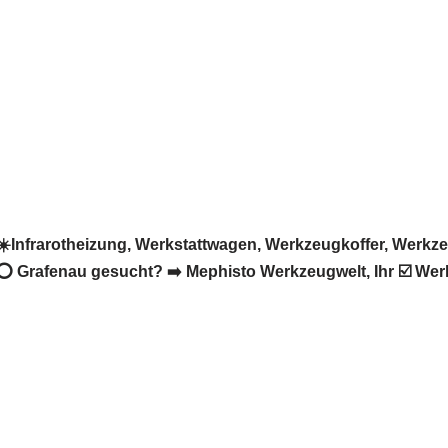
️Infrarotheizung, Werkstattwagen, Werkzeugkoffer, Werk
⭕ Grafenau gesucht? ➡️ Mephisto Werkzeugwelt, Ihr ☑️ Werk