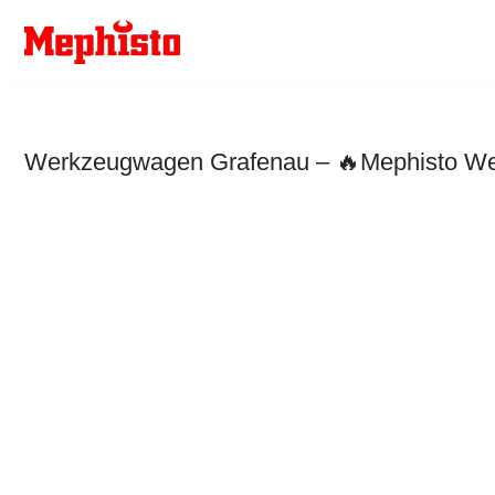
Zum
Inhalt
springen
Werkzeugwagen Grafenau – 🔥Mephisto Werk