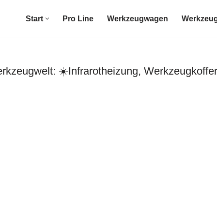
Start
Pro Line
Werkzeugwagen
Werkzeug
zeugwelt: ☀️Infrarotheizung, Werkzeugkoffe