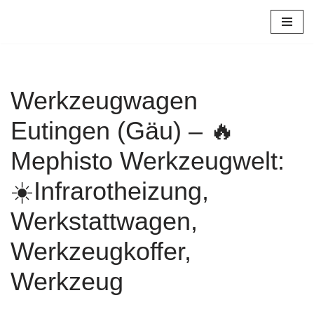
Zum
Inhalt
springen
Werkzeugwagen
Eutingen (Gäu) – 🔥
Mephisto Werkzeugwelt:
☀️Infrarotheizung,
Werkstattwagen,
Werkzeugkoffer,
Werkzeug