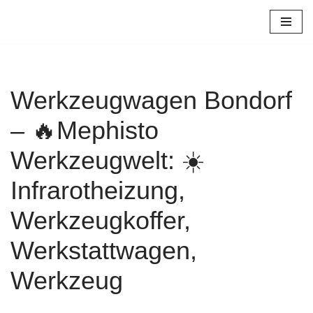
Zum
Inhalt
springen
Werkzeugwagen Bondorf
– 🔥Mephisto
Werkzeugwelt: ☀️
Infrarotheizung,
Werkzeugkoffer,
Werkstattwagen,
Werkzeug