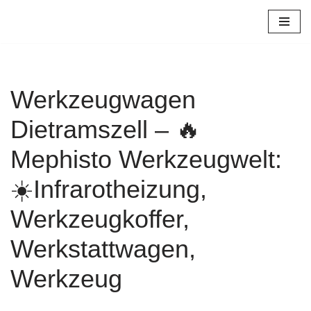
Zum
Inhalt
springen
Werkzeugwagen
Dietramszell – 🔥
Mephisto Werkzeugwelt:
☀️Infrarotheizung,
Werkzeugkoffer,
Werkstattwagen,
Werkzeug