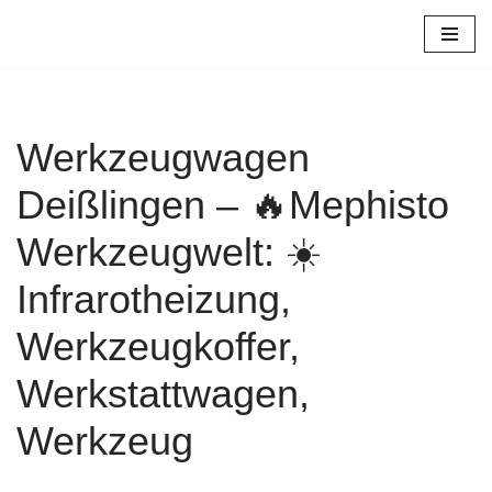
Zum
Inhalt
springen
Werkzeugwagen
Deißlingen – 🔥Mephisto
Werkzeugwelt: ☀️
Infrarotheizung,
Werkzeugkoffer,
Werkstattwagen,
Werkzeug