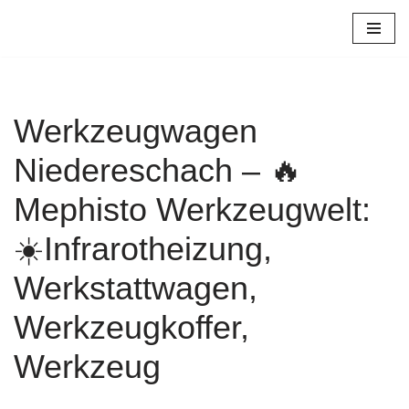
Zum
Inhalt
springen
Werkzeugwagen
Niedereschach – 🔥
Mephisto Werkzeugwelt:
☀️Infrarotheizung,
Werkstattwagen,
Werkzeugkoffer,
Werkzeug