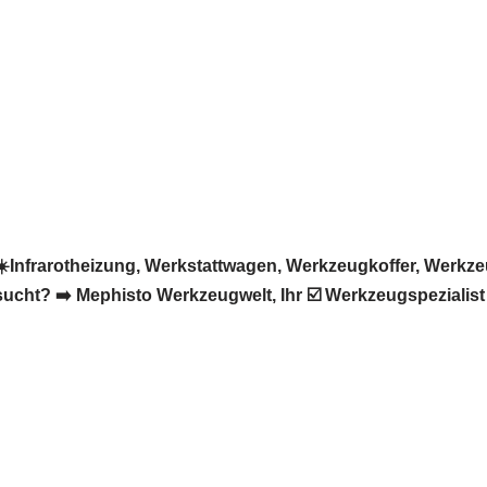
️Infrarotheizung, Werkstattwagen, Werkzeugkoffer, Werk
sucht? ➡️ Mephisto Werkzeugwelt, Ihr ☑️ Werkzeugspeziali