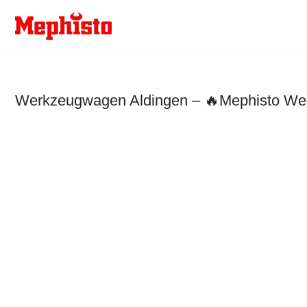
Zum
Inhalt
springen
Werkzeugwagen Aldingen – 🔥Mephisto Werk