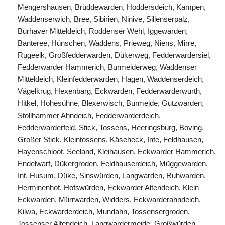
Mengershausen, Brüddewarden, Hoddersdeich, Kampen,
Waddenserwich, Bree, Sibirien, Ninive, Sillenserpalz,
Burhaver Mitteldeich, Roddenser Wehl, Iggewarden,
Banteree, Hünschen, Waddens, Prieweg, Niens, Mirre,
Rugeelk, Großfedderwarden, Dükerweg, Fedderwardersiel,
Fedderwarder Hammerich, Burmeiderweg, Waddenser
Mitteldeich, Kleinfedderwarden, Hagen, Waddenserdeich,
Vägelkrug, Hexenbarg, Eckwarden, Fedderwarderwurth,
Hitkel, Hohesühne, Blexerwisch, Burmeide, Gutzwarden,
Stollhammer Ahndeich, Fedderwarderdeich,
Fedderwarderfeld, Stick, Tossens, Heeringsburg, Boving,
Großer Stick, Kleintossens, Käseheck, Inte, Feldhausen,
Hayenschloot, Seeland, Kleihausen, Eckwarder Hammerich,
Endelwarf, Dükergroden, Feldhauserdeich, Müggewarden,
Int, Husum, Düke, Sinswürden, Langwarden, Ruhwarden,
Herminenhof, Hofswürden, Eckwarder Altendeich, Klein
Eckwarden, Mürrwarden, Widders, Eckwarderahndeich,
Kilwa, Eckwarderdeich, Mundahn, Tossensergroden,
Tossenser Altendeich, Langwardermeide, Großwürden,