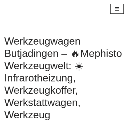
Zum
Inhalt
springen
Werkzeugwagen
Butjadingen – 🔥Mephisto
Werkzeugwelt: ☀️
Infrarotheizung,
Werkzeugkoffer,
Werkstattwagen,
Werkzeug