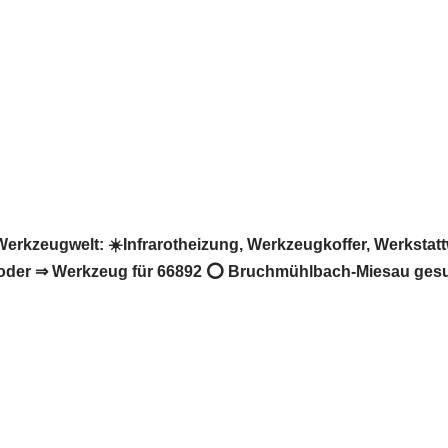
zeugwelt: ☀️Infrarotheizung, Werkzeugkoffer, Werkstatt
oder ⇒ Werkzeug für 66892 ⭕ Bruchmühlbach-Miesau gesuch