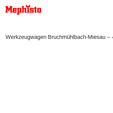
Zum
Inhalt
springen
Werkzeugwagen Bruchmühlbach-Miesau – 🔥