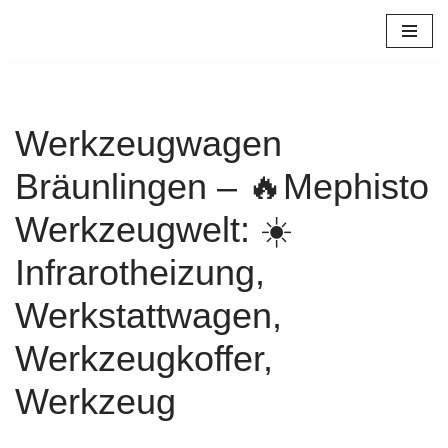
Zum
Inhalt
springen
Werkzeugwagen
Bräunlingen – 🔥Mephisto
Werkzeugwelt: ☀️
Infrarotheizung,
Werkstattwagen,
Werkzeugkoffer,
Werkzeug