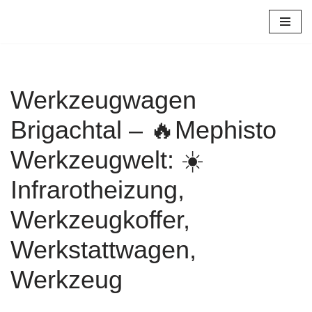
Zum
Inhalt
springen
Werkzeugwagen
Brigachtal – 🔥Mephisto
Werkzeugwelt: ☀️
Infrarotheizung,
Werkzeugkoffer,
Werkstattwagen,
Werkzeug