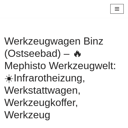
Zum
Inhalt
springen
Werkzeugwagen Binz
(Ostseebad) – 🔥
Mephisto Werkzeugwelt:
☀️Infrarotheizung,
Werkstattwagen,
Werkzeugkoffer,
Werkzeug