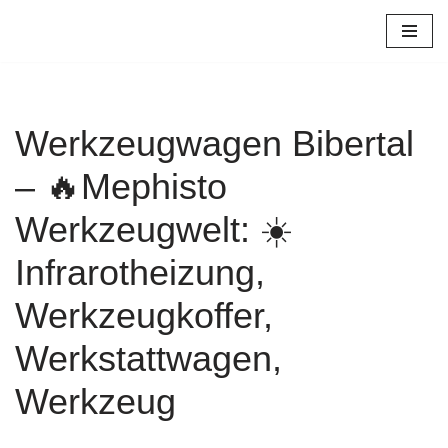
Zum
Inhalt
springen
Werkzeugwagen Bibertal
– 🔥Mephisto
Werkzeugwelt: ☀️
Infrarotheizung,
Werkzeugkoffer,
Werkstattwagen,
Werkzeug