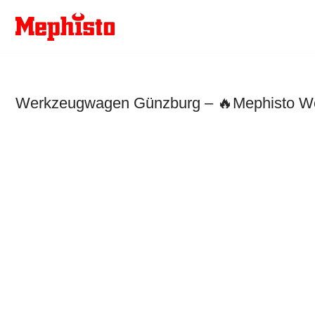
Zum
Inhalt
springen
Werkzeugwagen Günzburg – 🔥Mephisto Werk