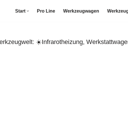
Start
Pro Line
Werkzeugwagen
Werkzeug
zeugwelt: ☀️Infrarotheizung, Werkstattwage