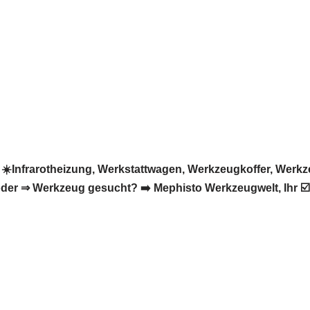
️Infrarotheizung, Werkstattwagen, Werkzeugkoffer, Werkz
der ⇒ Werkzeug gesucht? ➡️ Mephisto Werkzeugwelt, Ihr ☑️