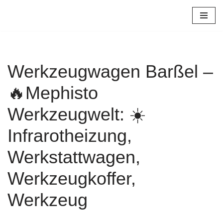
Zum
Inhalt
springen
Werkzeugwagen Barßel –
🔥Mephisto
Werkzeugwelt: ☀️
Infrarotheizung,
Werkstattwagen,
Werkzeugkoffer,
Werkzeug