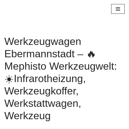
Zum
Inhalt
springen
Werkzeugwagen
Ebermannstadt – 🔥
Mephisto Werkzeugwelt:
☀️Infrarotheizung,
Werkzeugkoffer,
Werkstattwagen,
Werkzeug