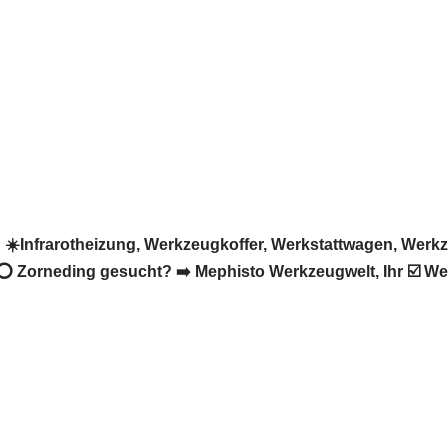
☀️Infrarotheizung, Werkzeugkoffer, Werkstattwagen, Werk
⭕ Zorneding gesucht? ➡️ Mephisto Werkzeugwelt, Ihr ☑️ Wer