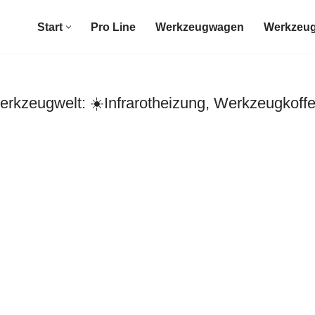
Start
Pro Line
Werkzeugwagen
Werkzeug
kzeugwelt: ☀️Infrarotheizung, Werkzeugkoff