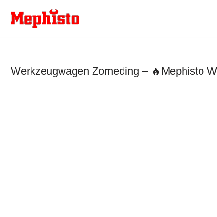
Zum
Inhalt
springen
Werkzeugwagen Zorneding – 🔥Mephisto Wer