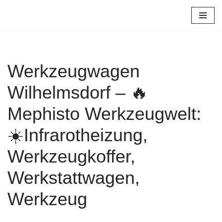
Zum
Inhalt
springen
Werkzeugwagen
Wilhelmsdorf – 🔥
Mephisto Werkzeugwelt:
☀️Infrarotheizung,
Werkzeugkoffer,
Werkstattwagen,
Werkzeug