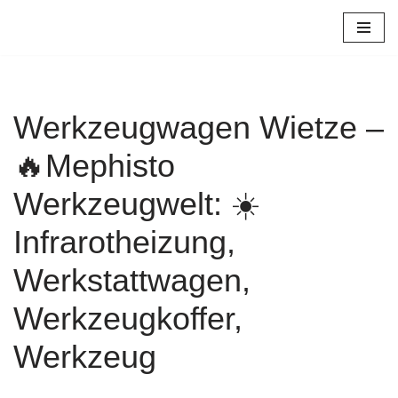
Zum
Inhalt
springen
Werkzeugwagen Wietze –
🔥Mephisto
Werkzeugwelt: ☀️
Infrarotheizung,
Werkstattwagen,
Werkzeugkoffer,
Werkzeug