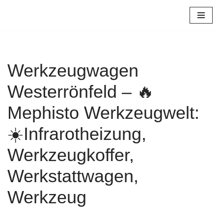
Zum
Inhalt
springen
Werkzeugwagen
Westerrönfeld – 🔥
Mephisto Werkzeugwelt:
☀️Infrarotheizung,
Werkzeugkoffer,
Werkstattwagen,
Werkzeug