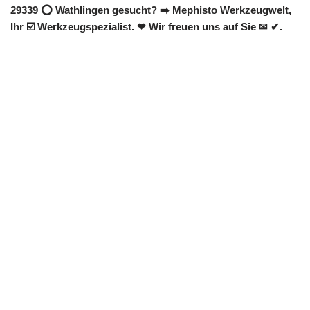
29339 ⭕ Wathlingen gesucht? ➡️ Mephisto Werkzeugwelt,
Ihr ☑️ Werkzeugspezialist. ❤ Wir freuen uns auf Sie ✉ ✔.