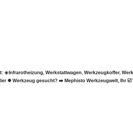
 ☀️Infrarotheizung, Werkstattwagen, Werkzeugkoffer, Wer
oder ✹ Werkzeug gesucht? ➡️ Mephisto Werkzeugwelt, Ihr ☑️