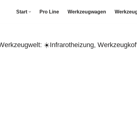
Start
Pro Line
Werkzeugwagen
Werkzeug
rkzeugwelt: ☀️Infrarotheizung, Werkzeugkof