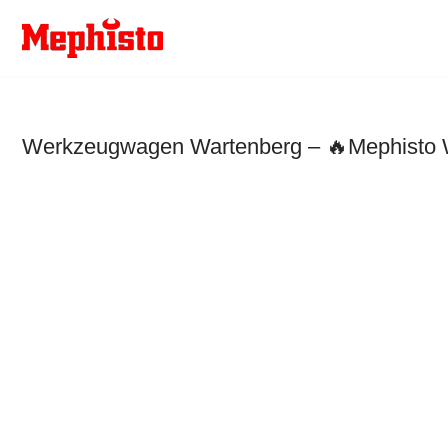
Zum
Inhalt
springen
Werkzeugwagen Wartenberg – 🔥Mephisto We