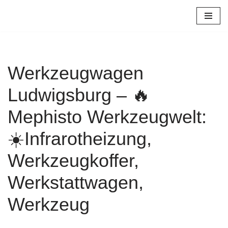
Zum
Inhalt
springen
Werkzeugwagen
Ludwigsburg – 🔥
Mephisto Werkzeugwelt:
☀️Infrarotheizung,
Werkzeugkoffer,
Werkstattwagen,
Werkzeug