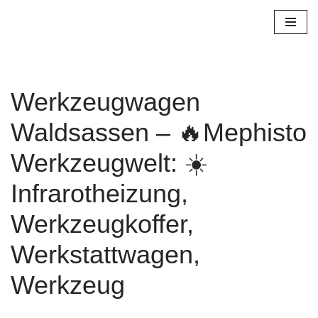
Zum
Inhalt
springen
Werkzeugwagen
Waldsassen – 🔥Mephisto
Werkzeugwelt: ☀️
Infrarotheizung,
Werkzeugkoffer,
Werkstattwagen,
Werkzeug