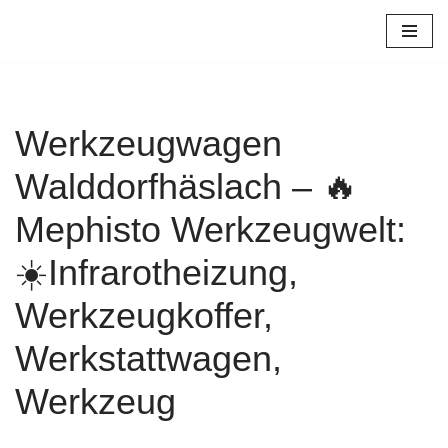
Zum
Inhalt
springen
Werkzeugwagen
Walddorfhäslach – 🔥
Mephisto Werkzeugwelt:
☀️Infrarotheizung,
Werkzeugkoffer,
Werkstattwagen,
Werkzeug