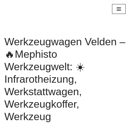
Zum
Inhalt
springen
Werkzeugwagen Velden –
🔥Mephisto
Werkzeugwelt: ☀️
Infrarotheizung,
Werkstattwagen,
Werkzeugkoffer,
Werkzeug