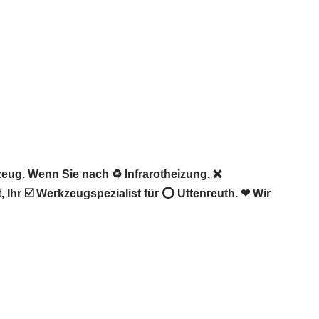
eug. Wenn Sie nach ♻ Infrarotheizung, ❌
hr ☑️ Werkzeugspezialist für ⭕ Uttenreuth. ❤ Wir