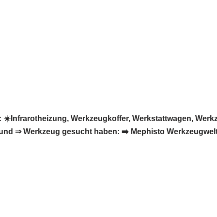
☀️Infrarotheizung, Werkzeugkoffer, Werkstattwagen, Werkz
nd ⇒ Werkzeug gesucht haben: ➡️ Mephisto Werkzeugwelt, I