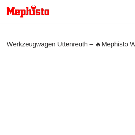
Zum
Inhalt
springen
Werkzeugwagen Uttenreuth – 🔥Mephisto We