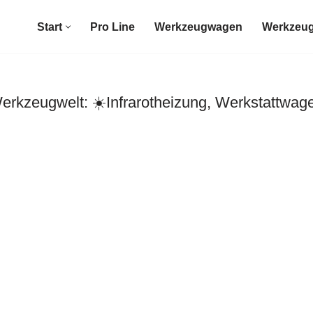
Start
Pro Line
Werkzeugwagen
Werkzeug
rkzeugwelt: ☀️Infrarotheizung, Werkstattwag