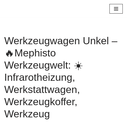
Zum
Inhalt
springen
Werkzeugwagen Unkel –
🔥Mephisto
Werkzeugwelt: ☀️
Infrarotheizung,
Werkstattwagen,
Werkzeugkoffer,
Werkzeug