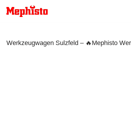
Zum
Inhalt
springen
Werkzeugwagen Sulzfeld – 🔥Mephisto Werk