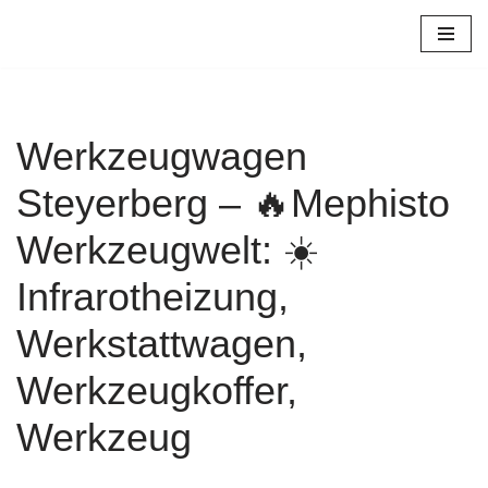
Zum
Inhalt
springen
Werkzeugwagen
Steyerberg – 🔥Mephisto
Werkzeugwelt: ☀️
Infrarotheizung,
Werkstattwagen,
Werkzeugkoffer,
Werkzeug