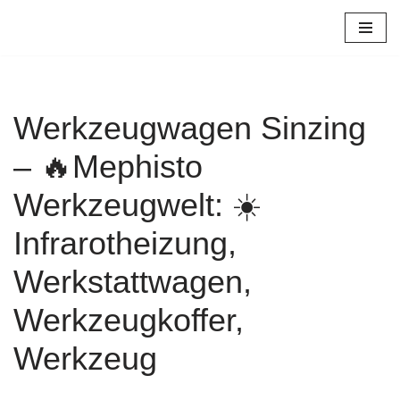
Zum
Inhalt
springen
Werkzeugwagen Sinzing
– 🔥Mephisto
Werkzeugwelt: ☀️
Infrarotheizung,
Werkstattwagen,
Werkzeugkoffer,
Werkzeug