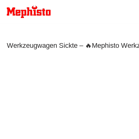
Zum
Inhalt
springen
Werkzeugwagen Sickte – 🔥Mephisto Werkze