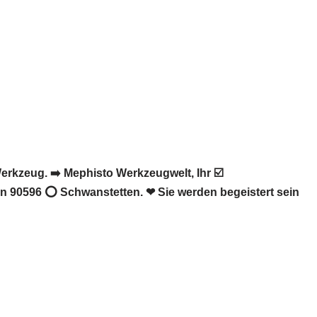
rkzeug. ➡️ Mephisto Werkzeugwelt, Ihr ☑️
in 90596 ⭕ Schwanstetten. ❤ Sie werden begeistert sein