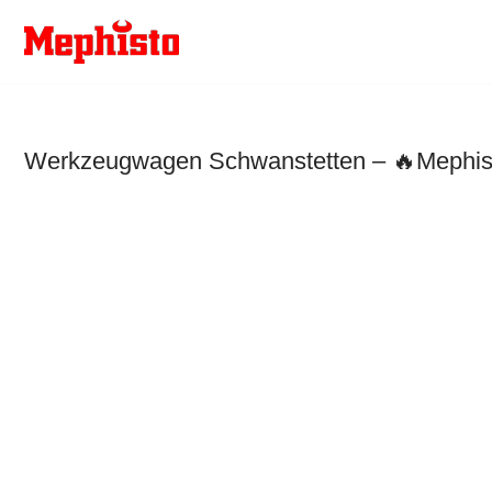
Zum
Inhalt
springen
Werkzeugwagen Schwanstetten – 🔥Mephisto